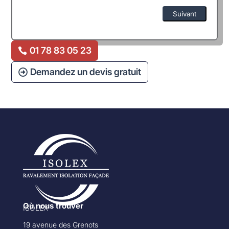
Suivant
Alternative:
01 78 83 05 23
Demandez un devis gratuit
Où nous trouver
ISOLEX
19 avenue des Grenots