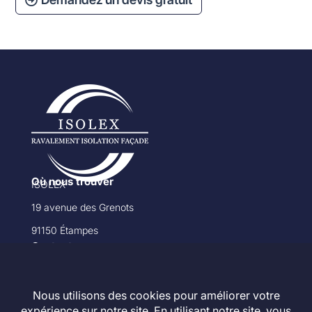
Où nous trouver
ISOLEX
19 avenue des Grenots
91150 Étampes
Contact
01 78 83 05 23
07 83 38 18 79
contact@isolex.fr
Informations